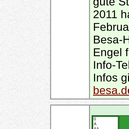
gute S
2011 h
Februar
Besa-H
Engel f
Info-T
Infos g
besa.d