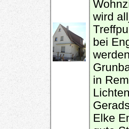
Wohnzi
wird al
Treffp
bei En
werden
Grunba
in Rem
Lichte
Gerads
Elke E