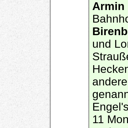
Armin 
Bahnho
Biren
und Lo
Strauß
Hecken
andere
genann
Engel's
11 Mon