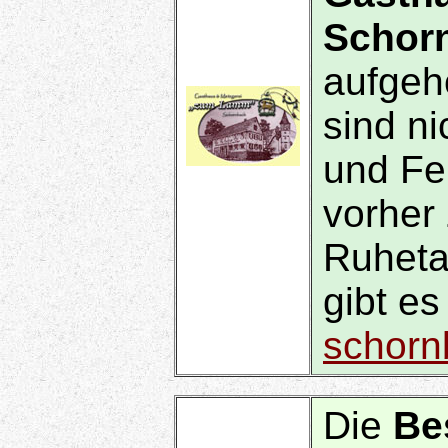
Schor
aufgeh
sind ni
und Fei
vorher 
Ruheta
gibt es
schorn
Die
Be