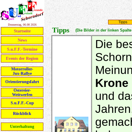
Tipps
Donnerstag, 06.08 2026
Tipps
(Die Bilder in der linken Spal
Startseite
Die be
News
S.u.F.F.-Termine
Schorn
Events der Region
Meinu
Motorroller-
Jux-Rallye
Krone
Orientierungsfahrt
Ostereier-
und da
Weitwerfen
S.u.F.F.-Cup
Jahren
Rückblick
gemacht
Unterhaltung