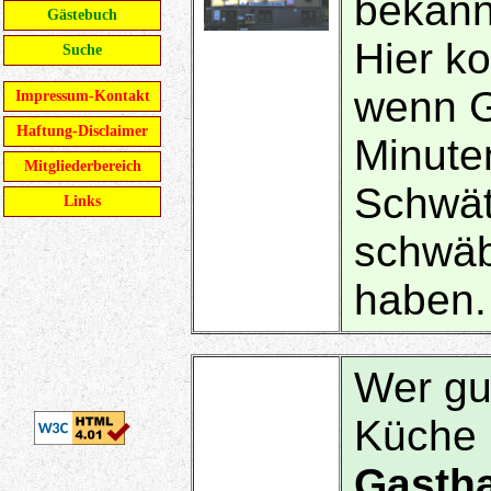
bekann
Gästebuch
Hier ko
Suche
wenn G
Impressum-Kontakt
Haftung-Disclaimer
Minuten
Mitgliederbereich
Schwät
Links
schwäbi
haben.
Wer gu
Küche 
Gasth